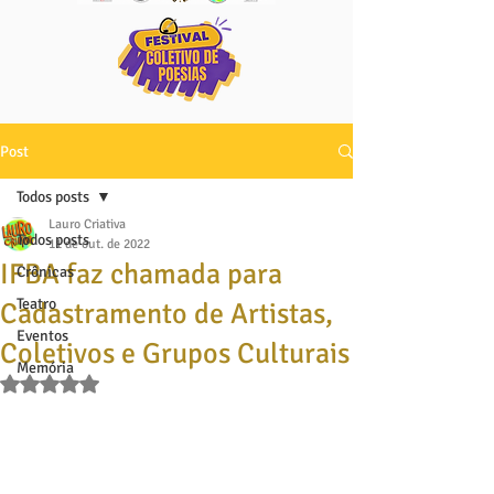
Post
Todos posts
Lauro Criativa
Todos posts
11 de out. de 2022
IFBA faz chamada para
Crônicas
Teatro
Cadastramento de Artistas,
Eventos
Coletivos e Grupos Culturais
Memória
Avaliado com NaN de 5 estrelas.