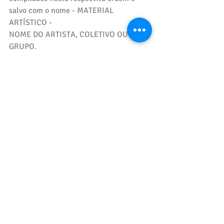
salvo com o nome - MATERIAL 
ARTÍSTICO -
NOME DO ARTISTA, COLETIVO OU 
GRUPO.
3.3.2 - Arquivo 2: DECLARAÇÃO DE 
ANUÊNCIA - NOME DO ARTISTA,
COLETIVO OU GRUPO."
Todos os detalhes estão no edital.
Sucesso!
Posts recentes
Ver tudo