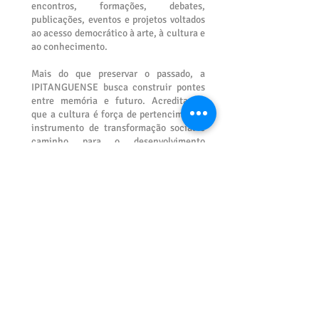
encontros, formações, debates,
publicações, eventos e projetos voltados
ao acesso democrático à arte, à cultura e
ao conhecimento.
Mais do que preservar o passado, a
IPITANGUENSE busca construir pontes
entre memória e futuro. Acreditamos
que a cultura é força de pertencimento,
instrumento de transformação social e
caminho para o desenvolvimento
humano, comunitário e territorial.
Guiada pelos valores da diversidade, da
inclusão, da colaboração, da ética, da
liberdade de expressão, da democracia,
da sustentabilidade e do respeito às
tradições, a Academia reafirma seu
compromisso com uma cultura viva,
plural e participativa.
IPITANGUENSE Academia de Cultura de