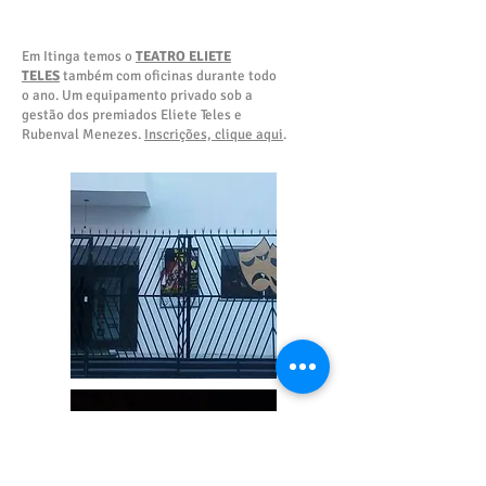
Em Itinga temos o
TEATRO ELIETE
TELES
também com oficinas durante todo
o ano. Um equipamento privado sob a
gestão dos premiados Eliete Teles e
Rubenval Menezes.
Inscrições, clique aqui
.