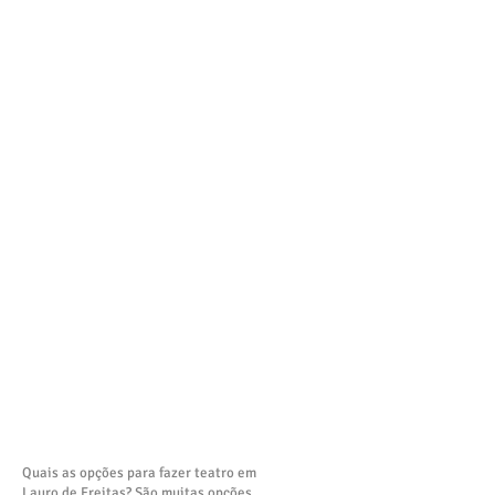
Quais as opções para fazer teatro em
Lauro de Freitas? São muitas opções.