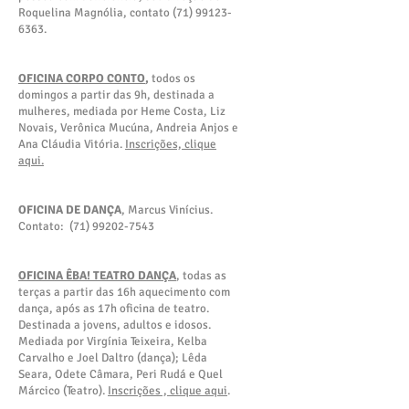
Roquelina Magnóli
a, contato
(71) 99123-
6363
.
OFICINA CORPO CONTO
,
todos os
domingos a partir das 9h, destinada a
mulheres, mediada por Heme Costa, Liz
Novais, Verônica Mucúna, Andreia Anjos e
Ana Cláudia Vitória.
Inscrições, clique
aqui.
OFICINA DE DANÇA
, Marcus Vinícius.
Contato:
(71)
9
9202-7543
OFICINA ÊBA! TEATRO DANÇA
, todas as
terças a partir das 16h aquecimento com
dança, após as 17h oficina de teatro.
Destinada a jovens, adultos e idosos.
Mediada por Virgínia Teixeira, Kelba
Carvalho e Joel Daltro (dança); Lêda
Seara, Odete Câmara, Peri Rudá e Quel
Márcico (Teatro)
.
Inscrições , clique aqui
.