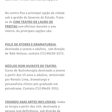
No centro fica a principal opção da cidade
sob a gestão do Governo do Estado. Trata-
se do
CINE TEATRO DE LAURO DE
FREITAS
com oficinas durante o ano
inteiro. As principais opções são:
POLO DE ATORES E DRAMATURGIA
,
destinada a jovens e adultos, sob direção
de Tobé Velloso, contato
(71) 99239-5272
.
NÚCLEO DOM QUIXOTE DE TEATRO
,
Curso de Teatroterapia destinado a jovens
a partir dos 15 anos e adultos, ministrado
por Renato Lima, dramaturgo e
psicanalista clínico pós graduado em
psicodrama. Contato
(71) 99405-3551
.
CRIANDO ASAS ARTES INCLUSIVAS
, todas
as terças a partir das 14h, destinada a
pessoa com deficiência, sob direção de