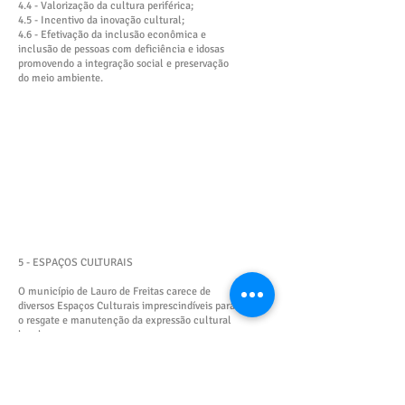
4.4 - Valorização da cultura periférica;
4.5 - Incentivo da inovação cultural;
4.6 - Efetivação da inclusão econômica e
inclusão de pessoas com deficiência e idosas
promovendo a integração social e preservação
do meio ambiente.
5 - ESPAÇOS CULTURAIS
O município de Lauro de Freitas carece de
diversos Espaços Culturais imprescindíveis para
o resgate e manutenção da expressão cultural
local:
5.1 - CENTRO DE CULTURA capaz de oportunizar
a mostra dos trabalhos dos artistas locais,
explorando o grande fluxo da Estrada do Coco;