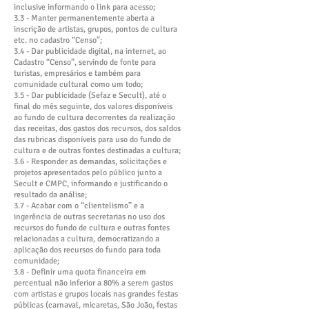
inclusive informando o link para acesso;
3.3 - Manter permanentemente aberta a
inscrição de artistas, grupos, pontos de cultura
etc. no cadastro “Censo”;
3.4 - Dar publicidade digital, na internet, ao
Cadastro “Censo”, servindo de fonte para
turistas, empresários e também para
comunidade cultural como um todo;
3.5 - Dar publicidade (Sefaz e Secult), até o
final do mês seguinte, dos valores disponíveis
ao fundo de cultura decorrentes da realização
das receitas, dos gastos dos recursos, dos saldos
das rubricas disponíveis para uso do fundo de
cultura e de outras fontes destinadas a cultura;
3.6 - Responder as demandas, solicitações e
projetos apresentados pelo público junto a
Secult e CMPC, informando e justificando o
resultado da análise;
3.7 - Acabar com o “clientelismo” e a
ingerência de outras secretarias no uso dos
recursos do fundo de cultura e outras fontes
relacionadas a cultura, democratizando a
aplicação dos recursos do fundo para toda
comunidade;
3.8 - Definir uma quota financeira em
percentual não inferior a 80% a serem gastos
com artistas e grupos locais nas grandes festas
públicas (carnaval, micaretas, São João, festas