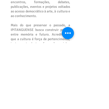
encontros, formações, debates,
publicações, eventos e projetos voltados
ao acesso democrático à arte, à cultura e
ao conhecimento.
Mais do que preservar o passado, a
IPITANGUENSE busca construir pontes
entre memória e futuro. Acreditamos
que a cultura é força de pertencimento,
instrumento de transformação social e
caminho para o desenvolvimento
humano, comunitário e territorial.
Guiada pelos valores da diversidade, da
inclusão, da colaboração, da ética, da
liberdade de expressão, da democracia,
da sustentabilidade e do respeito às
tradições, a Academia reafirma seu
compromisso com uma cultura viva,
plural e participativa.
IPITANGUENSE Academia de Cultura de