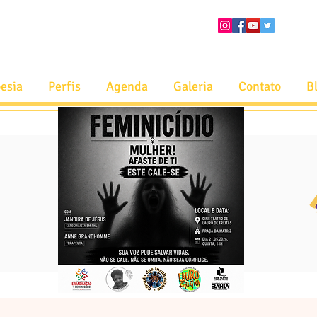
esia
Perfis
Agenda
Galeria
Contato
B