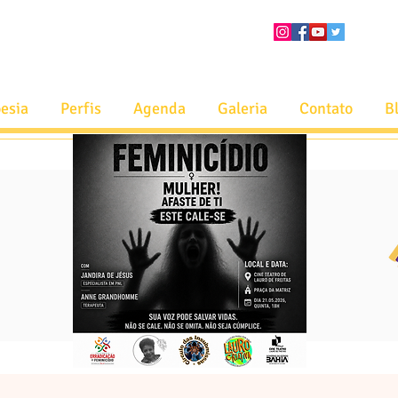
esia
Perfis
Agenda
Galeria
Contato
B