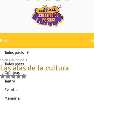
Post
Todos posts
18 de jun. de 2021
Todos posts
Las alas de la cultura
Crônicas
Avaliado com NaN de 5 estrelas.
Teatro
Eventos
Memória