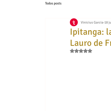
Todos posts
Vinicius Garcia
18 j
Ipitanga: 
Lauro de F
Obtuvo NaN de 5 estr