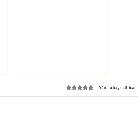
Obtuvo 0 de 5 estrellas.
Aún no hay calificac
Las alas de la cultura