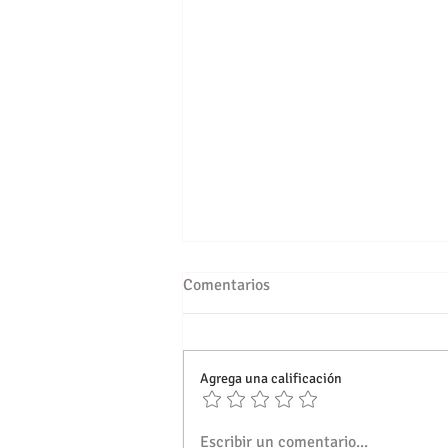
Comentarios
Agrega una calificación
Ven a emborracharte en Lauro
Escribir un comentario...