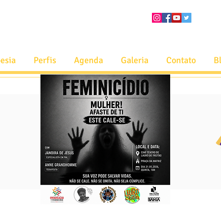
esia
Perfis
Agenda
Galeria
Contato
B