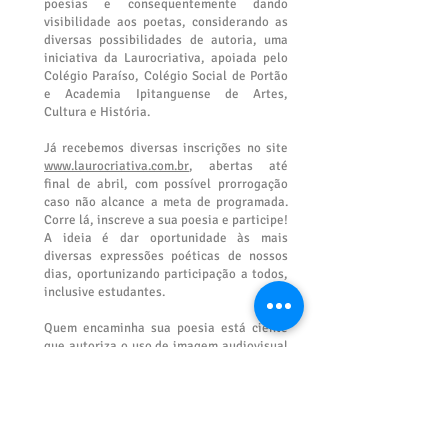
poesias e consequentemente dando
visibilidade aos poetas, considerando as
diversas possibilidades de autoria, uma
iniciativa da Laurocriativa, apoiada pelo
Colégio Paraíso, Colégio Social de Portão
e Academia Ipitanguense de Artes,
Cultura e História.
Já recebemos diversas inscrições no site
www.laurocriativa.com.br
, abertas até
final de abril, com possível prorrogação
caso não alcance a meta de programada.
Corre lá, inscreve a sua poesia e participe!
A ideia é dar oportunidade às mais
diversas expressões poéticas de nossos
dias, oportunizando participação a todos,
inclusive estudantes.
Quem encaminha sua poesia está ciente
que autoriza o uso de imagem audiovisual
e poesias encaminhadas, para serem
publicadas digitalmente em sites e nas
redes sociais dos organizadores e
patrocinadores
.