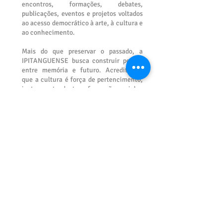
encontros, formações, debates,
publicações, eventos e projetos voltados
ao acesso democrático à arte, à cultura e
ao conhecimento.
Mais do que preservar o passado, a
IPITANGUENSE busca construir pontes
entre memória e futuro. Acreditamos
que a cultura é força de pertencimento,
instrumento de transformação social e
caminho para o desenvolvimento
humano, comunitário e territorial.
Guiada pelos valores da diversidade, da
inclusão, da colaboração, da ética, da
liberdade de expressão, da democracia,
da sustentabilidade e do respeito às
tradições, a Academia reafirma seu
compromisso com uma cultura viva,
plural e participativa.
IPITANGUENSE Academia de Cultura de