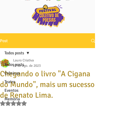
Post
Todos posts
Lauro Criativa
Todos posts
22 de ago. de 2023
Chegando o livro "A Cigana
Crônicas
Teatro
do Mundo", mais um sucesso
Eventos
de Renato Lima.
Memória
Avaliado com NaN de 5 estrelas.