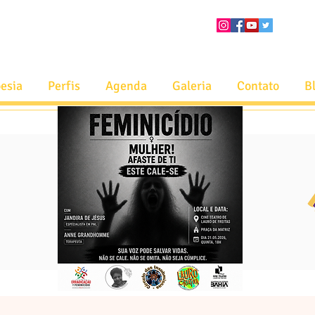
esia
Perfis
Agenda
Galeria
Contato
B