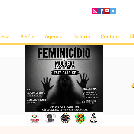
esia
Perfis
Agenda
Galeria
Contato
B