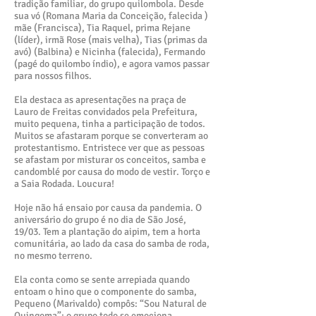
tradição familiar, do grupo quilombola. Desde
sua vó (Romana Maria da Conceição, falecida )
mãe (Francisca), Tia Raquel, prima Rejane
(líder), irmã Rose (mais velha), Tias (primas da
avó) (Balbina) e Nicinha (falecida), Fermando
(pagé do quilombo índio), e agora vamos passar
para nossos filhos.
Ela destaca as apresentações na praça de
Lauro de Freitas convidados pela Prefeitura,
muito pequena, tinha a participação de todos.
Muitos se afastaram porque se converteram ao
protestantismo. Entristece ver que as pessoas
se afastam por misturar os conceitos, samba e
candomblé por causa do modo de vestir. Torço e
a Saia Rodada. Loucura!
Hoje não há ensaio por causa da pandemia. O
aniversário do grupo é no dia de São José,
19/03. Tem a plantação do aipim, tem a horta
comunitária, ao lado da casa do samba de roda,
no mesmo terreno.
Ela conta como se sente arrepiada quando
entoam o hino que o componente do samba,
Pequeno (Marivaldo) compôs: “Sou Natural de
Quingoma”; o grupo todo se emociona.