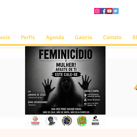
esia
Perfis
Agenda
Galeria
Contato
B