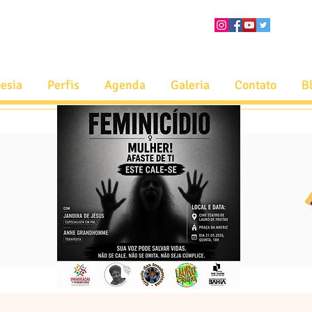
esia
Perfis
Agenda
Galeria
Contato
B