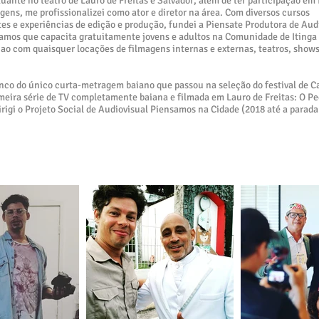
tuante no teatro de Lauro de Freitas e Salvador, além de ter participação em 
gens, me profissionalizei como ator e diretor na área. Com diversos cursos
tes e experiências de edição e produção, fundei a Piensate Produtora de Aud
samos que capacita gratuitamente jovens e adultos na Comunidade de Itinga 
ao com quaisquer locações de filmagens internas e externas, teatros, show
enco do único curta-metragem baiano que passou na seleção do festival de 
imeira série de TV completamente baiana e filmada em Lauro de Freitas: O P
irigi o Projeto Social de Audiovisual Piensamos na Cidade (2018 até a parad