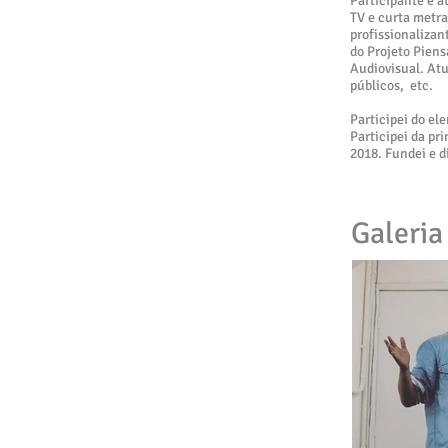
Participante e a
TV e curta metra
profissionalizan
do Projeto Pien
Audiovisual. Atu
públicos, etc.
Participei do el
Participei da pr
2018. Fundei e d
Galeria