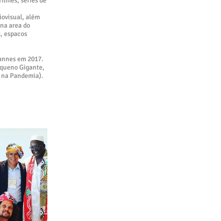
filmes, series de
iovisual, além
na area do
s, espacos
Cannes em 2017.
equeno Gigante,
a na Pandemia).