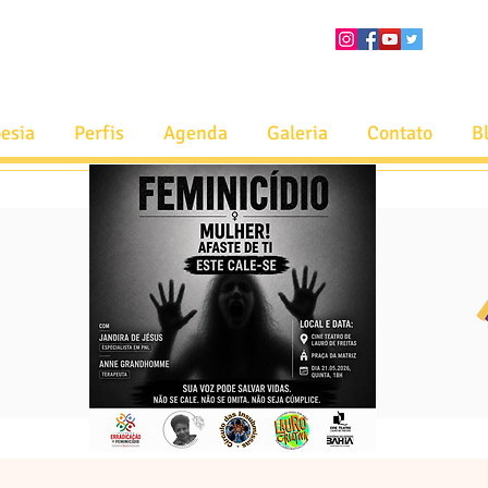
esia
Perfis
Agenda
Galeria
Contato
B