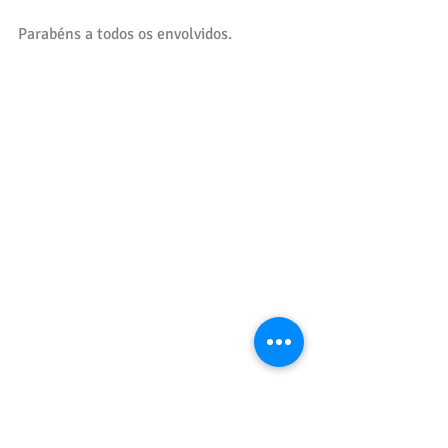
Parabéns a todos os envolvidos.
O Núcleo Dom Quixote de Teatro 
mantém oficinas de teatro permanente 