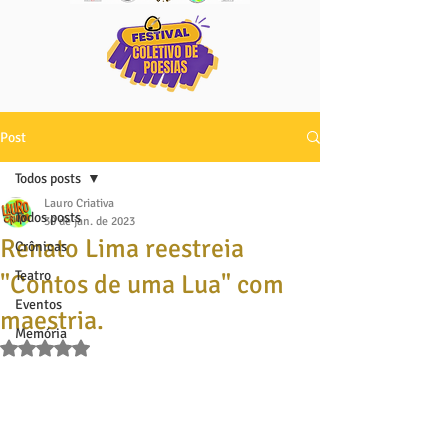
Post
Todos posts
Lauro Criativa
Todos posts
30 de jan. de 2023
Renato Lima reestreia
Crônicas
Teatro
"Contos de uma Lua" com
Eventos
maestria.
Memória
Avaliado com NaN de 5 estrelas.