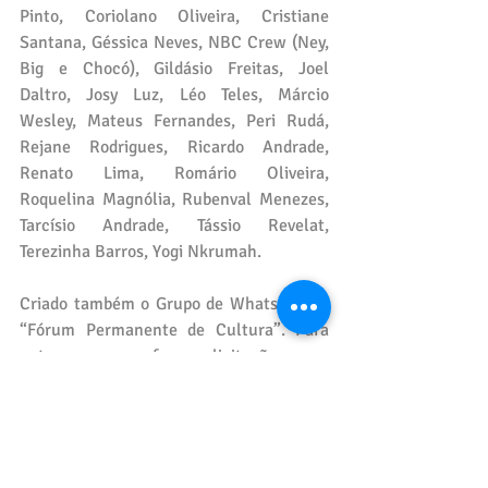
Pinto, Coriolano Oliveira, Cristiane 
Santana, Géssica Neves, NBC Crew (Ney, 
Big e Chocó), Gildásio Freitas, Joel 
Daltro, Josy Luz, Léo Teles, Márcio 
Wesley, Mateus Fernandes, Peri Rudá, 
Rejane Rodrigues, Ricardo Andrade, 
Renato Lima, Romário Oliveira, 
Roquelina Magnólia, Rubenval Menezes, 
Tarcísio Andrade, Tássio Revelat, 
Terezinha Barros, Yogi Nkrumah.
Criado também o Grupo de WhatsApp do 
“Fórum Permanente de Cultura”. Para 
entrar no grupo, fazer solicitação em e-
mail: Laurocriativa.eba@gmail.com.
Estes são os caminhos em que avançam a 
comunidade cultural em nossa cidade. 
Posto isto, recomendamos a leitura do 