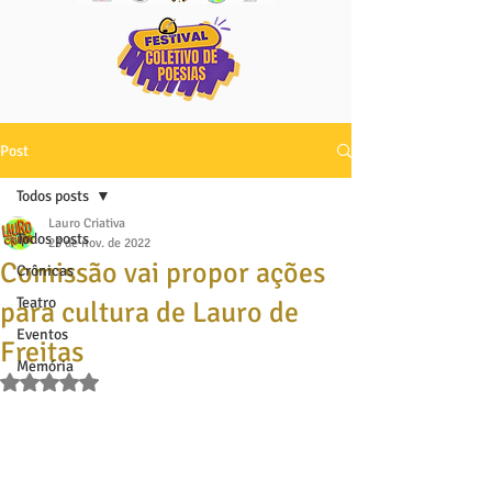
Post
Todos posts
Lauro Criativa
Todos posts
23 de nov. de 2022
Comissão vai propor ações
Crônicas
Teatro
para cultura de Lauro de
Eventos
Freitas
Memória
Avaliado com NaN de 5 estrelas.