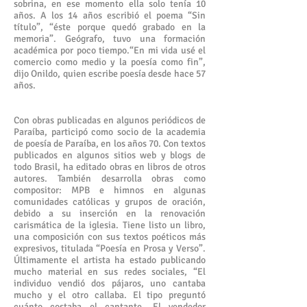
sobrina, en ese momento ella solo tenía 10
años. A los 14 años escribió el poema “Sin
título”, “éste porque quedó grabado en la
memoria”. Geógrafo, tuvo una formación
académica por poco tiempo.“En mi vida usé el
comercio como medio y la poesía como fin”,
dijo Onildo, quien escribe poesía desde hace 57
años.
Con obras publicadas en algunos periódicos de
Paraíba, participó como socio de la academia
de poesía de Paraíba, en los años 70. Con textos
publicados en algunos sitios web y blogs de
todo Brasil, ha editado obras en libros de otros
autores. También desarrolla obras como
compositor: MPB e himnos en algunas
comunidades católicas y grupos de oración,
debido a su inserción en la renovación
carismática de la iglesia. Tiene listo un libro,
una composición con sus textos poéticos más
expresivos, titulada “Poesía en Prosa y Verso”.
Últimamente el artista ha estado publicando
mucho material en sus redes sociales, “El
individuo vendió dos pájaros, uno cantaba
mucho y el otro callaba. El tipo preguntó
cuánto costaba el cantante. El vendedor