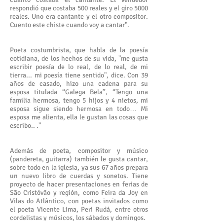
respondió que costaba 500 reales y el giro 5000
reales. Uno era cantante y el otro compositor.
Cuento este chiste cuando voy a cantar".
Poeta costumbrista, que habla de la poesía
cotidiana, de los hechos de su vida, "me gusta
escribir poesía de lo real, de lo real, de mi
tierra... mi poesía tiene sentido", dice. Con 39
años de casado, hizo una cadena para su
esposa titulada “Galega Bela”, “Tengo una
familia hermosa, tengo 5 hijos y 4 nietos, mi
esposa sigue siendo hermosa en todo… Mi
esposa me alienta, ella le gustan las cosas que
escribo.. ."
Además de poeta, compositor y músico
(pandereta, guitarra) también le gusta cantar,
sobre todo en la iglesia, ya sus 67 años prepara
un nuevo libro de cuerdas y sonetos. Tiene
proyecto de hacer presentaciones en ferias de
São Cristóvão y región, como Feira da Joy en
Vilas do Atlântico, con poetas invitados como
el poeta Vicente Lima, Peri Rudá, entre otros
cordelistas y músicos, los sábados y domingos.