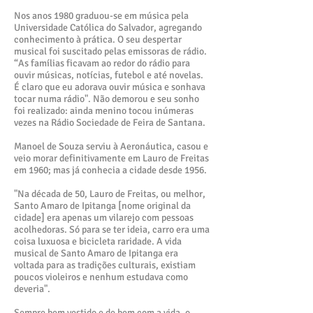
Nos anos 1980 graduou-se em música pela
Universidade Católica do Salvador, agregando
conhecimento à prática. O seu despertar
musical foi suscitado pelas emissoras de rádio.
“As famílias ficavam ao redor do rádio para
ouvir músicas, notícias, futebol e até novelas.
É claro que eu adorava ouvir música e sonhava
tocar numa rádio". Não demorou e seu sonho
foi realizado: ainda menino tocou inúmeras
vezes na Rádio Sociedade de Feira de Santana.
Manoel de Souza serviu à Aeronáutica, casou e
veio morar definitivamente em Lauro de Freitas
em 1960; mas já conhecia a cidade desde 1956.
"Na década de 50, Lauro de Freitas, ou melhor,
Santo Amaro de Ipitanga [nome original da
cidade] era apenas um vilarejo com pessoas
acolhedoras. Só para se ter ideia, carro era uma
coisa luxuosa e bicicleta raridade. A vida
musical de Santo Amaro de Ipitanga era
voltada para as tradições culturais, existiam
poucos violeiros e nenhum estudava como
deveria".
Sempre bem vestido e de bem com a vida, o