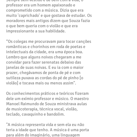
professor era um homem apaixonado e
comprometido com a música. Dizia que era
muito 'caprichado' e que gostava de estudar. Os
moradores mais antigos dizem que Souza fazia
o que bem queria com o violão e que era
impressionante a sua habilidade.
“Os colegas me procuravam para tocar canções
românticas e chorinhos em roda de poetas e
intelectuais da cidade, era uma época boa.
Lembro que alguns noivos chegaram a me
convidar para fazer serenatas debaixo das
janelas de suas noivas. E eu ia com o maior
prazer, chegávamos de ponta de pé e com
sutileza puxava as cordas do pé de pinho [o
violão] e tocava mais ou menos assim".
Os conhecimentos práticos e teóricos fizeram
dele um exímio professor e músico. O maestro
Manoel Raimundo de Souza ministrava aulas
de musicoterapia, técnica vocal, violão,
teclado, cavaquinho e bandolim.
"A música representa vida e sem ela eu não
teria a idade que tenho. A música é uma porta
para além do imaginário, uma linguagem