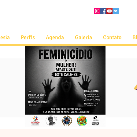
esia
Perfis
Agenda
Galeria
Contato
B