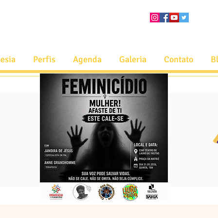
esia
Perfis
Agenda
Galeria
Contato
B