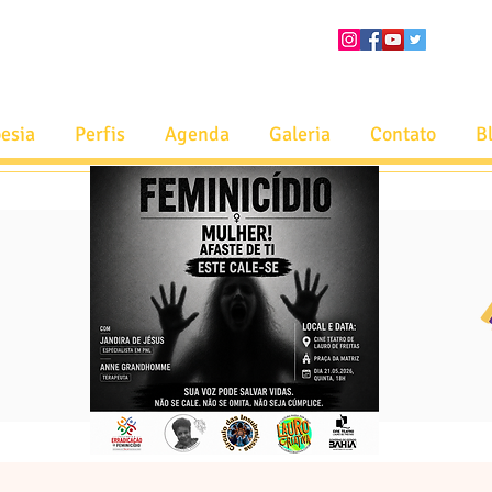
esia
Perfis
Agenda
Galeria
Contato
B