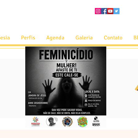
esia
Perfis
Agenda
Galeria
Contato
B