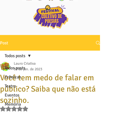
Post
Todos posts
Lauro Criativa
Todos posts
30 de jan. de 2023
Você tem medo de falar em
Crônicas
Teatro
público? Saiba que não está
Eventos
sozinho.
Memória
Avaliado com NaN de 5 estrelas.