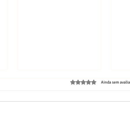
Avaliado com 0 de 5 estrelas.
Ainda sem avali
Banda Aîuba une reggae e
Apren