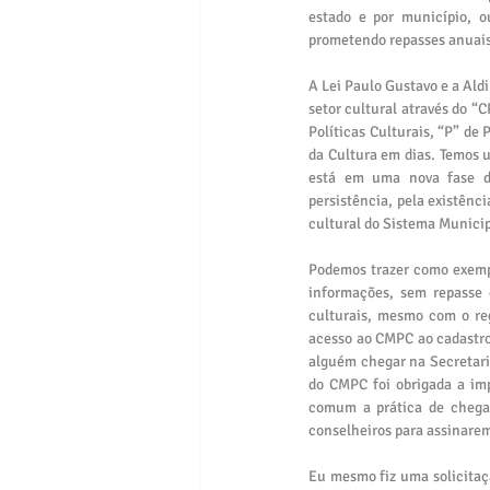
estado e por município, o
prometendo repasses anuais
A Lei Paulo Gustavo e a Aldi
setor cultural através do “C
Políticas Culturais, “P” de
da Cultura em dias. Temos 
está em uma nova fase de
persistência, pela existênci
cultural do Sistema Municip
Podemos trazer como exempl
informações, sem repasse 
culturais, mesmo com o reg
acesso ao CMPC ao cadastro
alguém chegar na Secretari
do CMPC foi obrigada a imp
comum a prática de chegar
conselheiros para assinarem
Eu mesmo fiz uma solicitaçã