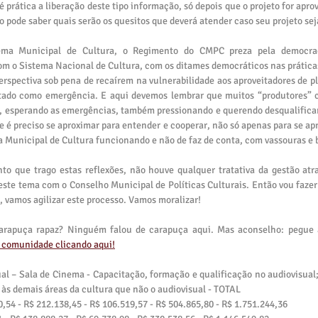
 prática a liberação deste tipo informação, só depois que o projeto for apr
 pode saber quais serão os quesitos que deverá atender caso seu projeto se
ema Municipal de Cultura, o Regimento do CMPC preza pela democraci
m o Sistema Nacional de Cultura, com os ditames democráticos nas práticas
erspectiva sob pena de recaírem na vulnerabilidade aos aproveitadores de pl
tado como emergência. E aqui devemos lembrar que muitos “produtores” c
o, esperando as emergências, também pressionando e querendo desqualifica
é preciso se aproximar para entender e cooperar, não só apenas para se apro
a Municipal de Cultura funcionando e não de faz de conta, com vassouras e 
o que trago estas reflexões, não houve qualquer tratativa da gestão atra
ste tema com o Conselho Municipal de Políticas Culturais. Então vou fazer e
a, vamos agilizar este processo. Vamos moralizar!
a comunidade clicando aq
ui!
al – Sala de Cinema - Capacitação, formação e qualificação no audiovisual; 
o às demais áreas da cultura que não o audiovisual - TOTAL
0,54 - R$ 212.138,45 - R$ 106.519,57 - R$ 504.865,80 - R$ 1.751.244,36