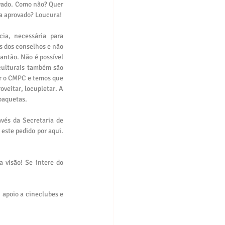
ovado. Como não? Quer 
ja aprovado? Loucura!
a, necessária para 
 dos conselhos e não 
antão. Não é possível 
ulturais também são 
r o CMPC e temos que 
veitar, locupletar. A 
baquetas.
vés da Secretaria de 
ste pedido por aqui. 
Quanto a carapuça? Que carapuça rapaz? Ninguém falou de carapuça aqui. Mas aconselho: pegue a visão! Se intere do 
apoio a cineclubes e 