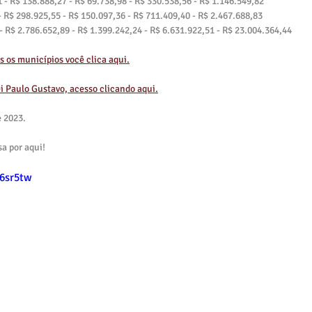
 - R$ 138.888,27 - R$ 69.738,98 - R$ 330.538,56 - R$ 1.146.549,82
 R$ 298.925,55 - R$ 150.097,36 - R$ 711.409,40 - R$ 2.467.688,83
- R$ 2.786.652,89 - R$ 1.399.242,24 - R$ 6.631.922,51 - R$ 23.004.364,44
s os municípios você clica aqui.
i Paulo Gustavo, acesso clicando aqui.
e 2023.
sa por aqui!
56sr5tw