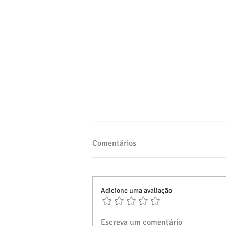
Comentários
Adicione uma avaliação
Festival Encena Lauro 2026:
Escreva um comentário