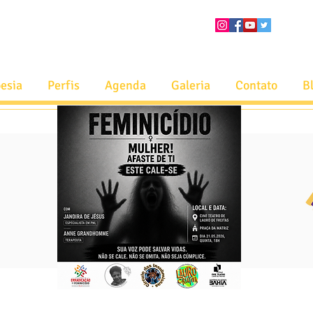
esia
Perfis
Agenda
Galeria
Contato
B