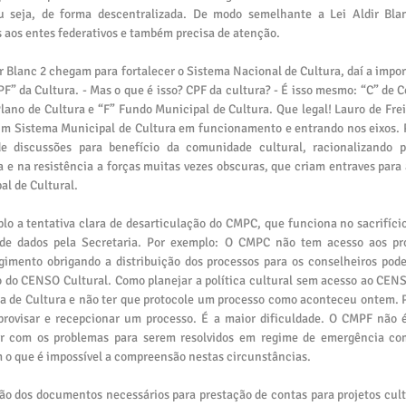
u seja, de forma descentralizada. De modo semelhante a Lei Aldir Blan
 aos entes federativos e também precisa de atenção.
r Blanc 2 chegam para fortalecer o Sistema Nacional de Cultura, daí a impor
PF” da Cultura. - Mas o que é isso? CPF da cultura? - É isso mesmo: “C” de 
 Plano de Cultura e “F” Fundo Municipal de Cultura. Que legal! Lauro de Fre
um Sistema Municipal de Cultura em funcionamento e entrando nos eixos. 
 discussões para benefício da comunidade cultural, racionalizando pr
a e na resistência a forças muitas vezes obscuras, que criam entraves para 
al de Cultural.
o a tentativa clara de desarticulação do CMPC, que funciona no sacrifício
de dados pela Secretaria. Por exemplo: O CMPC não tem acesso aos pro
imento obrigando a distribuição dos processos para os conselheiros pode
 do CENSO Cultural. Como planejar a política cultural sem acesso ao CEN
a de Cultura e não ter que protocole um processo como aconteceu ontem. Po
rovisar e recepcionar um processo. É a maior dificuldade. O CMPF não é 
 com os problemas para serem resolvidos em regime de emergência com
 o que é impossível a compreensão nestas circunstâncias. 
o dos documentos necessários para prestação de contas para projetos cultu