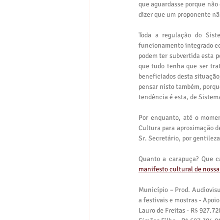
que aguardasse porque não é
dizer que um proponente não
Toda a regulação do Sist
funcionamento integrado co
podem ter subvertida esta p
que tudo tenha que ser tra
beneficiados desta situaçã
pensar nisto também, porque 
tendência é esta, de Sistem
Por enquanto, até o moment
Cultura para aproximação de
Sr. Secretário, por gentilez
manifesto cultural de noss
Município – Prod. Audiovisu
a festivais e mostras - Apoi
Lauro de Freitas - R$ 927.72