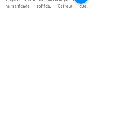
humanidade sofrida. Estrela que, 
celebrando o nascimento do Cristo 
Salvador, é, também, cúmplice da lua, na 
celebração dos amores e nas Folias dos 
Santos Reis.
https://youtu.be/1C1H8y6hx4E
É dessa forma que, anos após anos, faz-se 
devotos, fortalece-se a fé, preserva-se a 
cultura e, mantendo-se a profundidade 
dos laços, restabelece-se o brilho dos 
olhos que sonham e, povoam-se de 