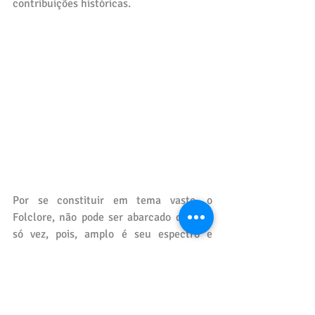
contribuições históricas.
Por se constituir em tema vasto, o 
Folclore, não pode ser abarcado de uma 
só vez, pois, amplo é seu espectro e 
movediço seria o terreno se houvesse 
tentativas de esgotá-lo em seu aspecto 
amplo. Daí a cautela, a fim de evitar erros 
desnecessários e, manter-se na estrada 