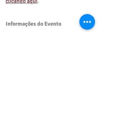
clicando aqui
.
Informações do Evento
Local: 
Shopping Villas Boulevard, Av. 
Praia de Itapuã, Vilas do Atlântico, 
Lauro de Freitas - BA.
Horário de Funcionamento do 
Shopping: 9h às 21h.
Curadores: Alê Nereu e Félipe 
Fonseca.