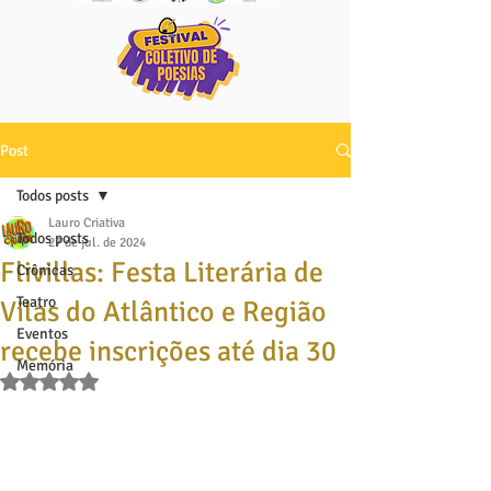
Post
Todos posts
Lauro Criativa
Todos posts
27 de jul. de 2024
Flivillas: Festa Literária de
Crônicas
Teatro
Vilas do Atlântico e Região
Eventos
recebe inscrições até dia 30
Memória
Avaliado com NaN de 5 estrelas.