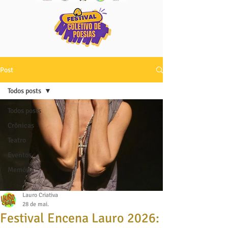
Post
Todos posts
Todos posts
Crônicas
Teatro
Eventos
Memória
Lauro Criativa
28 de mai.
Festival Encena Lauro 2026: