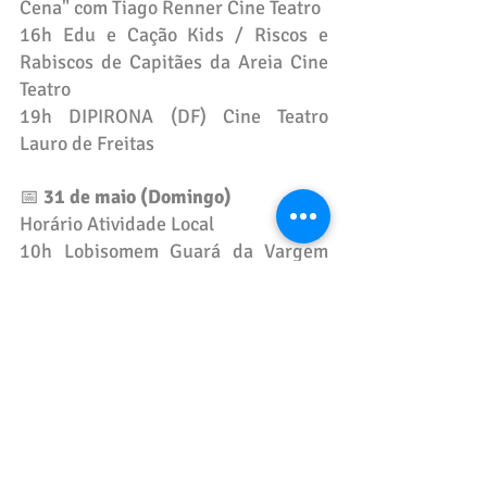
Cena" com Tiago Renner Cine Teatro
16h Edu e Cação Kids / Riscos e 
Rabiscos de Capitães da Areia Cine 
Teatro
19h DIPIRONA (DF) Cine Teatro 
Lauro de Freitas
📅 
31 de maio (Domingo)
Horário Atividade Local
10h Lobisomem Guará da Vargem 
Grande (MG) ACCABEM
16h Saltibancos 60+ e Marrê Desci 
Cine Teatro Lauro de Freitas
17h30 Cerimonial de Premiação (22 
prêmios) Cine Teatro